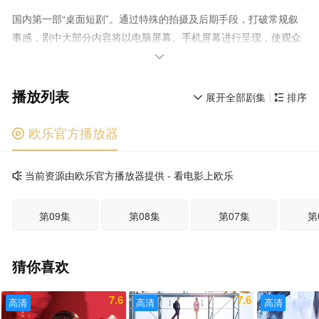
国内第一部“桌面短剧”。通过特殊的拍摄及后期手段，打破常规叙
事感，剧中大部分内容将以电脑屏幕、手机屏幕进行呈现，使观众
站在“上帝视角”，获得前所未有的参与感、新鲜感和刺激

感。 “弥撒斯神睁眼时，偷窃谷物者，施以利剑审判。” 张
播放列表
言（孙睿饰）是一个写小说的，空有一腔热情却得不到市场认可，
展开全部剧集
排序


他穷困潦倒、前途未卜，最后，始终支持她的未婚妻（陈秋伶饰）
也离开了。 绝望之时，一个红色U盘出现在了他的口袋中，里
欧乐官方播放器

面竟然有一部尚未出版的小说手稿，详细描写了一场连环杀人游
戏，以幕后黑手为视角，为被害人设计了各种挑战，奇异诡谲、刺
当前资源由欧乐官方播放器提供 - 看电影上欧乐

激骇人。 在酒精的迷惑下，张言“发表”了这部小说，他一夜成功，
成为文坛新星，也收获了并肩作战的好兄弟、好老板——郑雄（江
第09集
第08集
第07集
第
奇霖饰）。 就在此时，一个蒙面人找上了张言。他说小说里
的“幕后黑手”就是自己——哪有什么小说手稿，不过是自己的“真实
记录”。如果张言不想成为“杀人犯”，如果他不想失去名利和兄弟，
猜你喜欢
就要听从自己的。 一场迷雾重重的变态游戏，一出精心设计
的“死亡挑战”，一场关乎性命与荣耀、毁灭和生存的游戏正式展
7.6
7.6
高清
高清
高清
开……