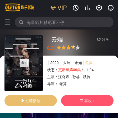
VIP






云端
分享

6.3
很差
较差
还行
推荐
力荐
2020
大陆
未知
免费
状态：
更新至第09集
/
11-04
主演：
江奇霖
孙睿
秋伶
广告
导演：
老算
立即播放
喜欢
1

