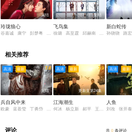
完结
完结
玲珑狼心
飞鸟集
新白蛇传
谷嘉诚 康宁 彭楚粤 盛蕙子 赵子麒 高基才 黄千硕 余凯宁 
徐璐 高至霆 邱赫南 淮文 予辰 文
孙骁骁 路宏
相关推荐
7.0
7.5
高清
最新
高清
最新
高清
最新
完结
更新至第24集
兵自风中来
江海潮生
人鱼
欧豪 蓝盈莹 丁勇岱 史兰芽 刘奕君 阮巨 李幼斌 侯勇 于
何冰 杨立新 郝平 王鸥 海一天 黑
刘孜 张开泰
评论
共
0
条评论