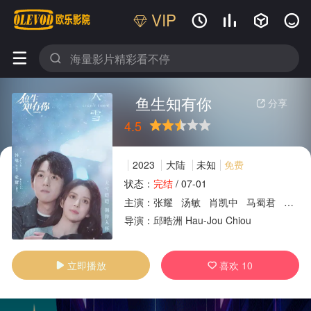
VIP






鱼生知有你
分享

4.5
很差
较差
还行
推荐
力荐
2023
大陆
未知
免费
状态：
完结
/
07-01
主演：
张耀
汤敏
肖凯中
马蜀君
范晓
广告
导演：
邱晧洲
Hau-Jou
Chiou
立即播放
喜欢
10

