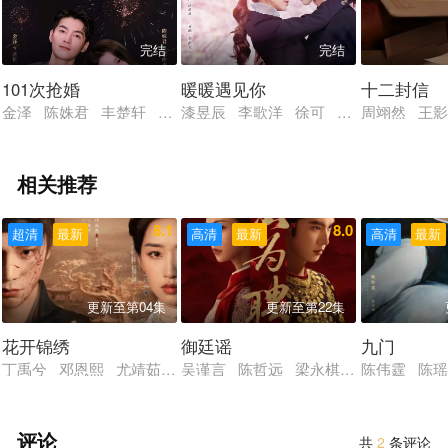
完结
完结
101次抢婚
暖暖遇见你
十二封信
金泽 陈姝君 丰楚轩 刘德熙 白凯瑞 李佳怡 吴骏超 杨诗倩 
漆昱辰 李歌洋 徐可 郁葱
周翊然 王影
相关推荐
8.1
8.0
超清
最新
高清
最新
高清
最新
更新至第04集
更新至第22集
花开锦绣
御廷谣
九门
丁禹兮 邓恩熙 尤靖茹 白澍 吕晓霖 张萌 迟蓬 范诗然 范湉
吴谨言 陈哲远 梁永棋 赵昭仪 张南
陈伟霆 陈瑶
评论
共
2
条评论