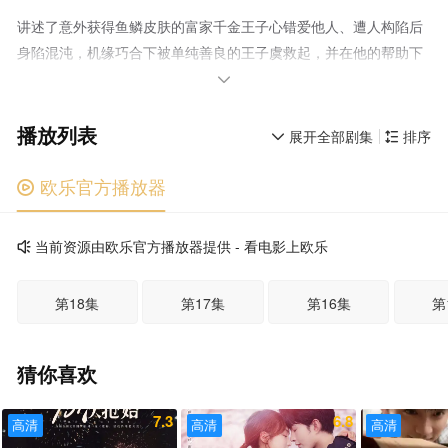
讲述了意外获得鱼鳞皮肤的富家千金王子心错爱他人、遭人构陷后
身陷混沌，机缘巧合下被单纯善良的王子虞救起，并在他的帮助下
治好怪病、走出阴影，书写全新人生的故事

播放列表
展开全部剧集
排序


欧乐官方播放器

当前资源由欧乐官方播放器提供 - 看电影上欧乐

第18集
第17集
第16集
第
猜你喜欢
7.3
6.8
高清
高清
高清