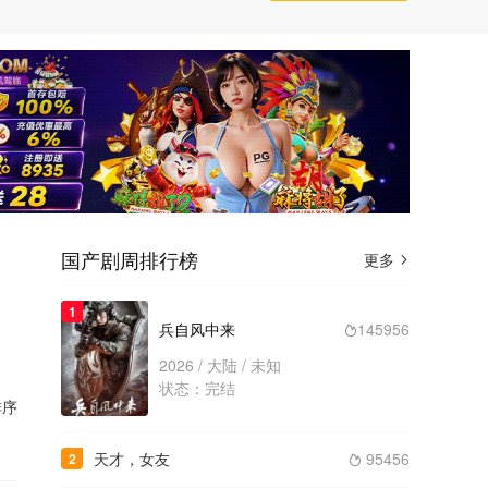
国产剧周排行榜
更多

1
兵自风中来
145956

2026 / 大陆 / 未知
状态：完结
序
天才，女友
95456
2
