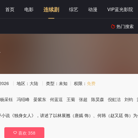
连续剧
首页
电影
综艺
动漫
VIP蓝光影院
热门搜索

话
2026
地区：
大陆
类型：
未知
权限：
免费
杨采钰
冯绍峰
晏紫东
何蓝逗
王菊
张超
陈昊森
倪虹洁
刘钧
舒小说《独身女人》，讲述了以林展翘（唐嫣 饰）、何韩（赵又廷 饰）
喜欢
358
