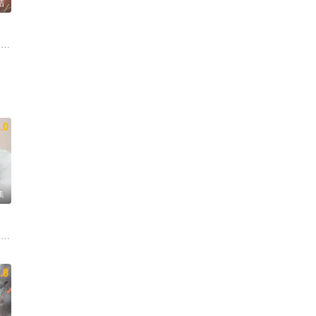
结
 王丽云 姜瑞霖 宗平 张可盈 李依晓 曲栅栅 迟嘉 丁洋 崔绍涵
 代云帆
.0
集
 沈保平 何中华
 季肖冰 胡耘豪 徐正溪
 夏浩然 厉嘉琪 孙梦秋 李佑川 邬家楷
.8