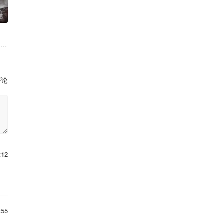
结
铖 陈冠甯 宋雨霏 许淇杰
 刘奕君 阮巨 李幼斌 侯勇 于景骁 王春宇 关亚军
评论
:12
:55