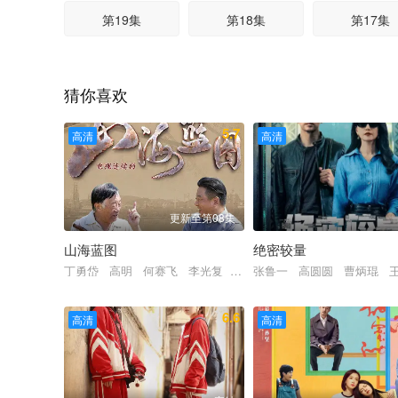
第19集
第18集
第17集
第13集
第12集
第11集
猜你喜欢
第07集
第06集
第05集
5.7
高清
高清
第01集
更新至第08集
山海蓝图
绝密较量
丁勇岱 高明 何赛飞 李光复 柳明明 程琤 傅淼 徐海
张鲁一 高圆圆 曹炳琨 
6.6
高清
高清