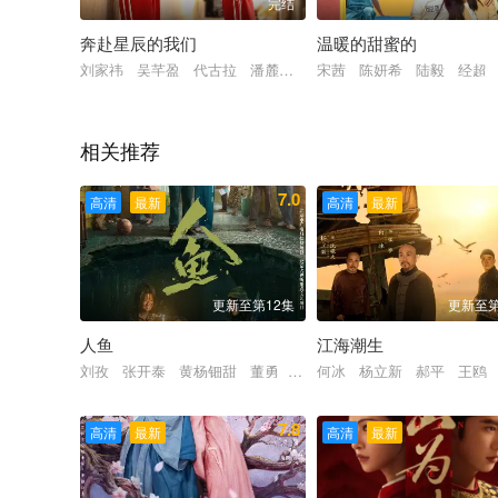
完结
奔赴星辰的我们
温暖的甜蜜的
刘家祎 吴芊盈 代古拉 潘麓宇 时安 李佳佳 沈博怀
宋茜 陈妍希 陆毅 经超
相关推荐
7.0
高清
最新
高清
最新
更新至第12集
更新至第
人鱼
江海潮生
刘孜 张开泰 黄杨钿甜 董勇 张帆 陈创 何思甜 张棪琰 
何冰 杨立新 郝平 王鸥
7.8
高清
最新
高清
最新