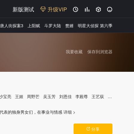
新版测试
升级VIP




唐人街探案3
上阳赋
斗罗大陆
赘婿
明星大侦探 第六季
我要收藏
保存到浏览器
沙宝亮
王姬
周野芒
吴玉芳
刘恩佳
李殿尊
王艺荻
杜双宇
柳珊
广告
为代表的独身男女们，在事业与情感
详细 >
分享
