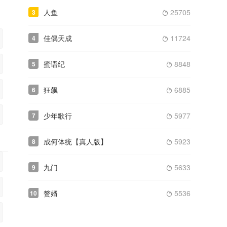
人鱼
25705
3

佳偶天成
11724
4

蜜语纪
8848
5

狂飙
6885
6

少年歌行
5977
7

成何体统【真人版】
5923
8

九门
5633
9

赘婿
5536
10
