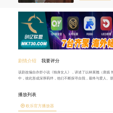
剧情介绍
我要评分
该剧改编自亦舒小说《独身女人》，讲述了以林展翘（唐嫣 
中，彼此形成深厚羁绊，他们不断探寻自我，最终与爱人、
播放列表
欧乐官方播放器
