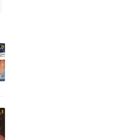
.0
结
然 向涵之 张博鑫
ngru You 李唯贺 冯秦川
.1