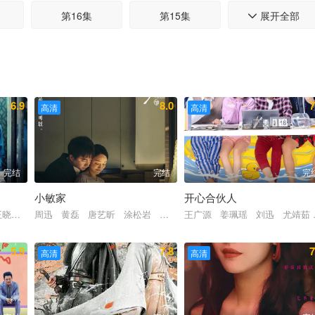
第16集
第15集
展开全部
第14集

第10集
第09集
第08集
第04集
第03集
第02集
6.9
8.0
7
高清
高清
完结
完结
完
小敏家
开心合伙人
王晓晨 成泰燊 石兆琪 林永健 于济玮 李宗璠
周迅 黄磊 唐艺昕 涂松岩 刘莉莉 秦海璐 韩童生 吴彼 周翊
王广源 姜珮瑶 刘迅 尤靖茹 Ji
5.9
7.8
7
高清
高清