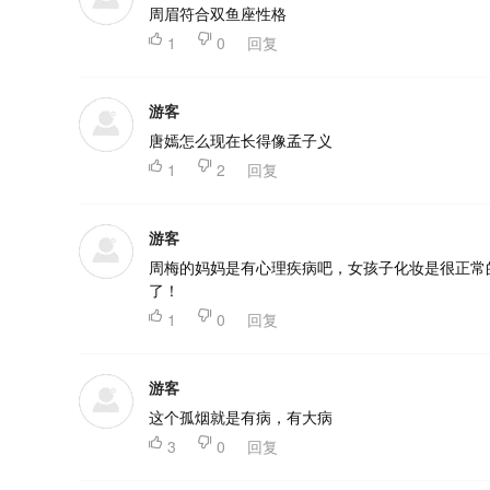
周眉符合双鱼座性格

1

0
回复
游客
唐嫣怎么现在长得像孟子义

1

2
回复
游客
周梅的妈妈是有心理疾病吧，女孩子化妆是很正常
了！

1

0
回复
游客
这个孤烟就是有病，有大病

3

0
回复