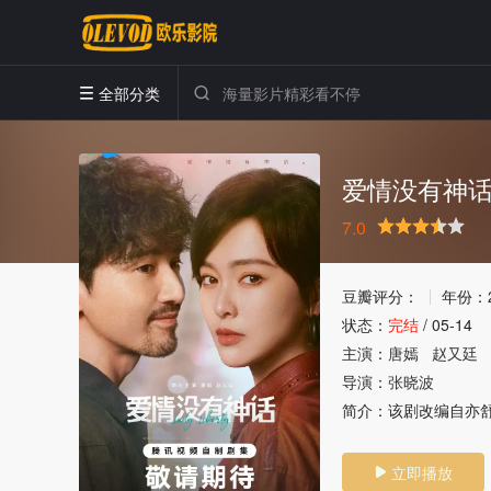
全部分类


爱情没有神
7.0
很差
较差
还行
推荐
力荐
豆瓣评分：
年份：
状态：
完结
/
05-14
主演：
唐嫣
赵又廷
导演：
张晓波
简介：
该剧改编自亦
立即播放
