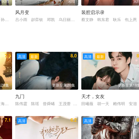
完结
完结
完
风月变
装腔启示录
 孙坚 潘虹 吴冕 梁天 岳红 孙宁 杨青 施京明 曹征 田岷 白志迪
吕小雨 赵弈钦 邓凯 乌日丽格 胡丹丹 杨泽 王若麟
蔡文静 韩东君 耿乐 包上恩
7.3
8.0
8
高清
最新
高清
最新
28集
更新至第20集
更新至第18
九门
天才，女友
罗海琼 是安 赵健
 海一天 黑子 谭洋 焦刚 丁柳元 焉栩嘉 陈乔恩 刘佳 毕彦君 董勇
陈伟霆 陈瑶 曾舜晞 王茂蕾 王奕婷 李乃文 释小龙 应灏铭
田曦薇 胡一天 赖伟明 安沺
7.1
6.2
6
高清
高清