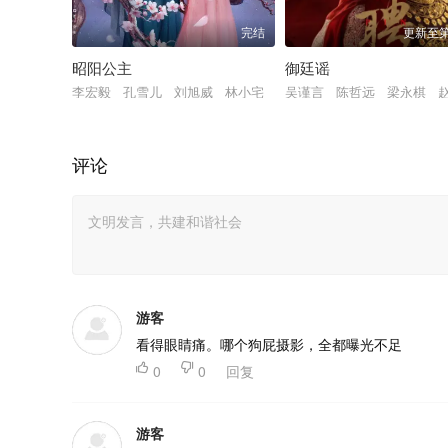
完结
更新至第
昭阳公主
御廷谣
李宏毅 孔雪儿 刘旭威 林小宅
吴谨言 陈哲远 梁永棋 
评论
游客
看得眼睛痛。哪个狗屁摄影，全都曝光不足

0

0
回复
游客