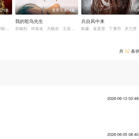
21集
更新至第04集
完
我的鸵鸟先生
兵自风中来
赵昭仪 张南 郭品超 盛一伦 吴岱融 黄祖鑫 宋麒
苏晓彤 何洛洛 方晓东 王若衫 胡晓龙 贾笑涵 董璇 傅迦 常
欧豪 蓝盈莹 丁勇岱 史兰芽
共
56
条
2026-06-13 03:48
2026-06-05 08:40