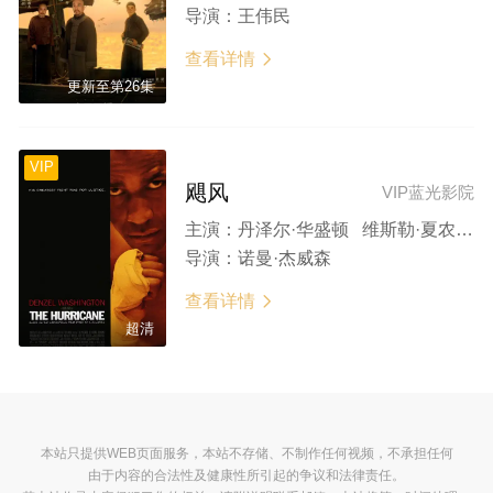
导演：
王伟民
查看详情

更新至第26集
VIP
飓风
VIP蓝光影院
主演：
丹泽尔·华盛顿 维斯勒·夏农 黛博拉·卡拉·安格 列维·施瑞博尔 约翰·汉纳
导演：
诺曼·杰威森
查看详情

超清
本站只提供WEB页面服务，本站不存储、不制作任何视频，不承担任何
由于内容的合法性及健康性所引起的争议和法律责任。