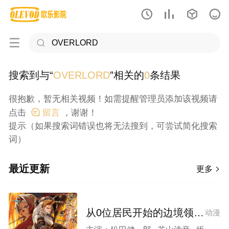






搜索到与“
OVERLORD
”相关的
0
条结果
很抱歉，暂无相关视频！如需提醒管理员添加该视频请
点击

留言
，谢谢！
提示（如果搜索词错误也将无法搜到，可尝试简化搜索
词）
最近更新
更多

从0位居民开始的边境领主大人
动漫