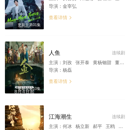
导演：
金宰弘
查看详情

更新至第01集
人鱼
连续剧
主演：
刘孜 张开泰 黄杨钿甜 董勇 张帆 陈创 何思甜 张棪琰 罗海琼 是安 赵健
导演：
杨磊
查看详情

更新至第10集
江海潮生
连续剧
主演：
何冰 杨立新 郝平 王鸥 海一天 黑子 谭洋 焦刚 丁柳元 焉栩嘉 陈乔恩 刘佳 毕彦君 董勇 沈保平 何中华