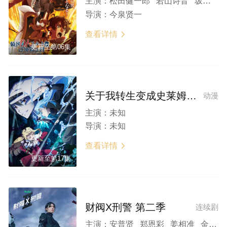
主演：
松田健一郎 若山诗音 坂泰斗 伊藤美来 白石晴香 福山润 安田陆矢 阿保玛利亚 鲸 日笠阳子 东山奈央
导演：
今泉贤一
查看详情

更新至第06集
关于我转生变成史莱姆这档事 第四季
动漫
主演：
未知
导演：
未知
查看详情

更新至第17集
财阀X刑警 第二季
连续剧
主演：
安普贤 郑恩彩 姜相准 金伸比 俞承豪