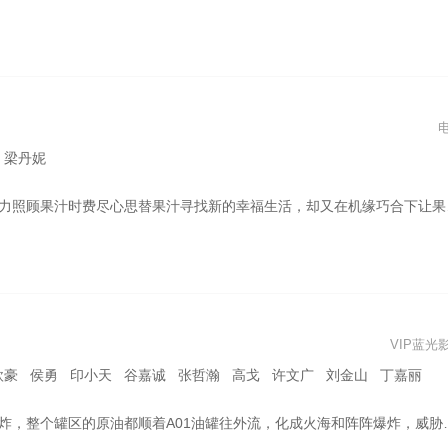
 梁丹妮
果汁时费尽心思替果汁寻找新的幸福生活，却又在机缘巧合下让果汁感受了不同家庭的喜怒哀乐
VIP蓝光
欧豪 侯勇 印小天 谷嘉诚 张哲瀚 高戈 许文广 刘金山 丁嘉丽
A01油罐往外流，化成火海和阵阵爆炸，威胁全市、全省，甚至邻国的安全。慌乱的市民们四处奔逃，一辆辆消防车却逆向冲进火海……