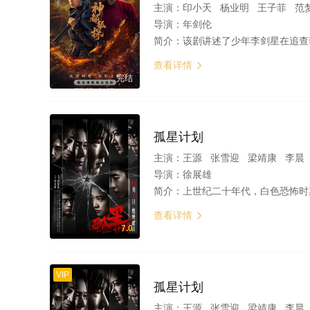
主演：
印小天 杨业明 王子菲 范
导演：
年剑伦
简介：
该剧讲述了少年李剑星在追查李家
查看详情

完结
孤星计划
主演：
王源 张雪迎 梁靖康 李晨
导演：
徐展雄
简介：
上世纪二十年代，白色恐怖时期，全城封锁，李一民（王源 饰）临危受命，孤身担起护送重要人物秘密撤离的重任。但此时，组织遭到严重破坏，孤立无援，举步维艰。李一民
查看详情

7.0
VIP
孤星计划
主演：
王源 张雪迎 梁靖康 李晨