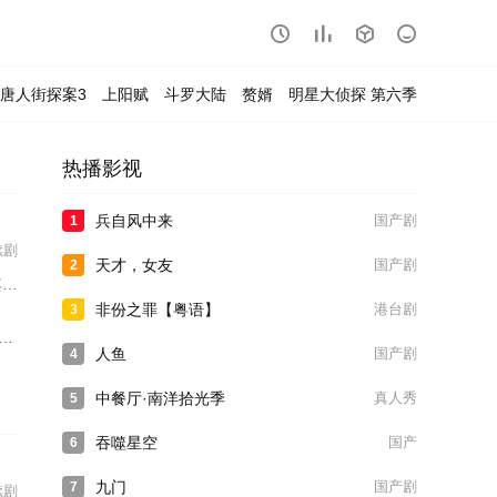




唐人街探案3
上阳赋
斗罗大陆
赘婿
明星大侦探 第六季
热播影视
兵自风中来
国产剧
1
续剧
天才，女友
国产剧
2
安
非份之罪【粤语】
港台剧
3
人鱼
国产剧
4
中餐厅·南洋拾光季
真人秀
5
吞噬星空
国产
6
九门
国产剧
7
续剧