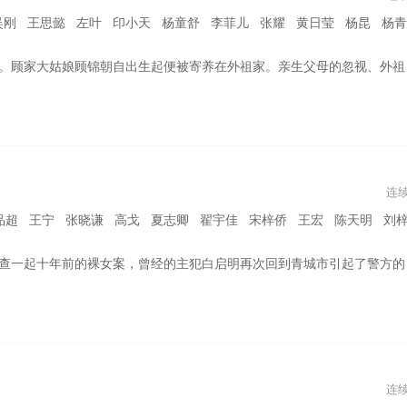
懿 左叶 印小天 杨童舒 李菲儿 张耀 黄日莹 杨昆 杨青 丁嘉丽 李媛 黄龄 钱波 郑家彬
着利爪，应对各种人与事，与一般闺阁女子颇为不同。顾锦朝蓬勃的生命力直击内阁权臣陈三爷的心，也深深吸引着世子爷叶限、端方君子陈玄青。面对婚嫁问题，顾锦朝有自己的婚恋观。在她逐渐看清了自己内心之后，她坚定地选择了那个尊重她本性，容许她做自己的陈三爷。俩人婚后，她也逐渐成长为合格的重臣夫人，辅佐陈三爷一步步登上首辅之位，与陈三爷携手，将利国利民的一系列政策推行天下，解百姓之苦，成就太平盛世。
连
 王宁 张晓谦 高戈 夏志卿 翟宇佳 宋梓侨 王宏 陈天明 刘梓涵 詹妮 苏茂
留流浪狗”为名的八公狗舍，实际上一直在诓骗民众，以此获取不法利益，同时还和白启明的犯罪行为有着极深的联系；在城内造成重大恶劣影响的偷狗二人组接连不断地引起事端，误食有毒食品的老人小孩激化社会矛盾，而他们背后似乎与“老白”还有着千丝万缕的关联；本地颇具盛名的鸿运餐厅老板失手杀人；以及那莫名消失的流浪汉……...在这种种谜团的背后，年轻正义的唐堂逐渐解开了真相，可这时，青梅竹马却遭到绑架，其背后的始作俑者竟是她......
连