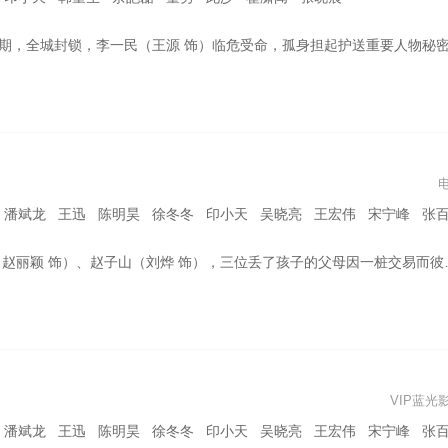
决定暗中寻求帮助，他一路遇到了老师候少烈（李晨 饰）、工友章贵生（印小天 饰）、同窗丁梦华（张雪迎 饰）、许天平（梁靖康 饰）、江岳（此沙 饰）、罗世闻（翟潇闻 饰）、周文素（李嘉鑫 饰）等早已走上了不同人生道路的昔日旧友，谁值得信任同行？“孤星小队”再次集结，本以为精心布局的撤离计划，却早已笼罩在敌人的天罗地网之下，撤离时刻，迫在眉睫，把最后一颗子弹留给自己，能否博得一线生机
龙 王迅 陈明昊 徐冬冬 印小天 吴晓亮 王宏伟 宋宁峰 张百乔 艾丽娅 林乐
饰），三位丢了孩子的父母因一桩交易而彼此牵连；他们眼里没魂儿，心中有恨，各怀目的，组局踏上寻子复仇之路，在蛮荒之地上演一场离奇又凶险的绝杀。
VIP蓝光
龙 王迅 陈明昊 徐冬冬 印小天 吴晓亮 王宏伟 宋宁峰 张百乔 艾丽娅 林乐