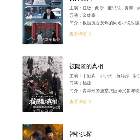
主演：
任敏 此沙 董思成 黄羿 吴刚 王思
导演：
金雄豪
简介：
根据沉香灰烬的同名小说改编。顾家大姑娘顾锦朝自出生起便被寄养在外祖家。亲生父母的忽视、外祖母的宠爱，让顾锦朝开启了自己肆无忌惮的人生。回到顾家后，顾锦朝始终亮
查看详情

更新至番外
被隐匿的真相
主演：
丁冠森 印小天 黄婷婷 郭品超
导演：
嵇政
简介：
青年刑警唐堂跟随师父参与调查一起十年前的裸女案，曾经的主犯白启明再次回到青城市引起了警方的高度重视。在对其布控调查的期间内，发现其牵连出更多的犯罪团伙。在网络平台借以“爱心收
查看详情

完结
神都狐探