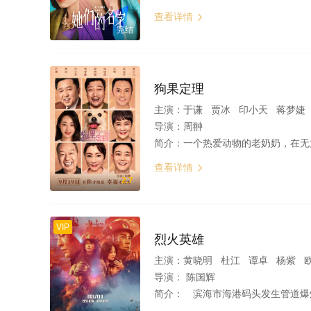
查看详情

完结
狗果定理
主演：
于谦 贾冰 印小天 蒋梦婕
导演：
周翀
简介：
一个热爱动物的老奶奶，在无力照顾
查看详情

2.7
VIP
烈火英雄
主演：
黄晓明 杜江 谭卓 杨紫 
导演：
陈国辉
简介：
滨海市海港码头发生管道爆炸，整个罐区的原油都顺着