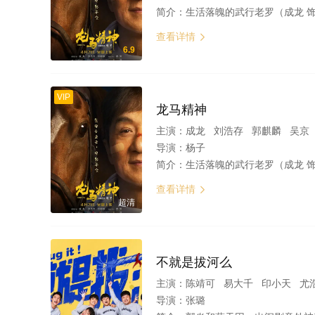
简介：
生活落魄的武行老罗（成龙 饰）有一匹爱马“赤兔”，他一直想把它培养成片场的动作明星，不料
查看详情

6.9
VIP
龙马精神
主演：
成龙 刘浩存 郭麒麟 吴京 余皑磊 容祖儿 于荣光 
导演：
杨子
简介：
生活落魄的武行老罗（成龙 饰）有一匹爱马“赤兔”，他一直想把它培养成片场的动作明星，不料
查看详情

超清
不就是拔河么
主演：
陈靖可 易大千 印小天 尤
导演：
张璐