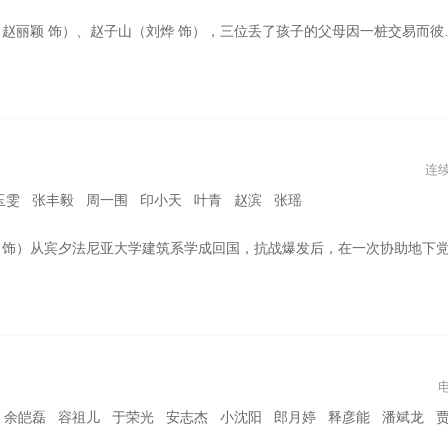
饰），三位丢了孩子的父母因一桩交易而彼此牵连；他们眼里没魂儿，心中有恨，各怀目的，组局踏上寻子复仇之路，在蛮荒之地上演一场离奇又凶险的绝杀。
连
玉雯 张丰毅 周一围 印小天 叶青 赵滨 张瑶
害被误认为是党内叛徒，在无法自证清白的情况下，他主动潜入日伪，几经周折后终于成为我党在苏州特工站中的一名潜伏人员。顾易中面顶着巨大压力，与苏州特工站站长周知非（张颂文 饰）和日军顾问近藤利男斗智斗勇，乘机找出了党内真正的叛徒“黑八”并将其除去。顾易中持续不断地为我党秘密搜集情报，多次救党内同志于危难之中，为我党苏州地下组织的抗日救国运动提供了巨大支持和帮助。他以坚定不移的信仰奋勇向前，在斗争中不断成长
安志杰 小沈阳 郎月婷 释彦能 潘斌龙 贾冰 印小天 唐季礼 吕良伟 李治廷 张双利 孔琳 汪铎 陈铭 高曙光 王海祥 黄恺杰 谢鸿