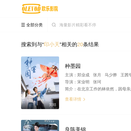
全部分类


搜索到与“
印小天
”相关的
20
条结果
种墨园
主演：
郑业成 张月 马少骅 王茜华 
导演：
宋业明 张珂
简介：
在北京工作的林依然，因母亲患病，选择回乡后考公到桃花镇，在经发办任职。林依然看到以千年宣家为代表的传统宣纸产业艰难求存，为了拯救传统宣纸产业，
查看详情

完结
良陈美锦