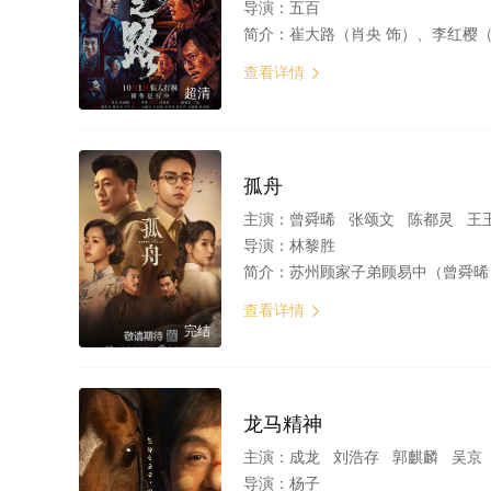
导演：
五百
简介：
崔大路（肖央 饰）、李红樱（赵丽颖 饰）、赵子山（刘烨 
查看详情

超清
孤舟
主演：
曾舜晞 张颂文 陈都灵 王
导演：
林黎胜
简介：
苏州顾家子弟顾易中（曾舜晞 饰）从宾夕法尼亚大学建筑系学成回国，抗战爆发后，在一次协助地下党女友的营救行动失败后，苏州地下组织联络点也全部暴露。顾易中因日伪故意栽赃陷
查看详情

完结
龙马精神
主演：
成龙 刘浩存 郭麒麟 吴京 余皑磊 容祖儿 于荣光 
导演：
杨子