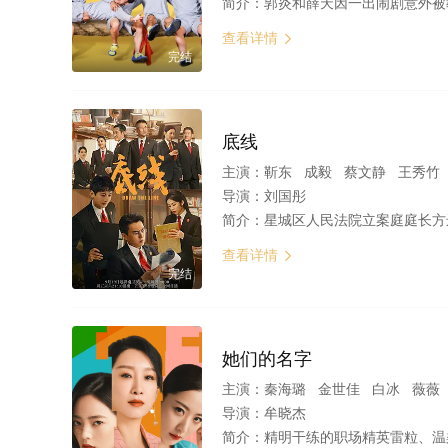
简介：
郭炎和薛天因一出闹剧意外被教练雷明看中，被“忽悠
查看详情

完结
底线
主演：
靳东 成毅 蔡文静 王秀竹 曾梦雪 王梓权 王一楠 王莎莎
导演：
刘国彤
简介：
星城区人民法院立案庭庭长方远，与榕州市中级人民法院刑一庭副庭长宋羽霏同为星城区人民法院副院长张伟民的徒弟，师徒三人将青春
查看详情

完结
她们的名字
主演：
秦海璐 金世佳 白冰 薇薇
导演：
牟晓杰
简介：
精明干练的职场精英雷粒、温柔漂亮的全职主妇任多美、力求证明自己的隐形富家女沈嘉男，原本年龄不同、性格迥异，经历也并无交集，却在面临职场和生活困境的人生重要节点里成