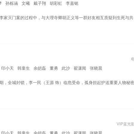
梦 孙栎涵 文曦 戴子翔 胡彩虹 李嘉铭
灭门案的过程中，与大理寺卿胡正义等一群好友相互质疑到生死与共的探案的冒险之旅。
 印小天 韩童生 余皑磊 董勇 此沙 翟潇闻 张晓晨
决定暗中寻求帮助，他一路遇到了老师候少烈（李晨 饰）、工友章贵生（印小天 饰）、同窗丁梦华（张雪迎 饰）、许天平（梁靖康 饰）、江岳（此沙 饰）、罗世闻（翟潇闻 饰）、周文素（李嘉鑫 饰）等早已走上了不同人生道路的昔日旧友，谁值得信任同行？“孤星小队”再次集结，本以为精心布局的撤离计划，却早已笼罩在敌人的天罗地网之下，撤离时刻，迫在眉睫，把最后一颗子弹留给自己，能否博得一线生机
VIP蓝光
 印小天 韩童生 余皑磊 董勇 此沙 翟潇闻 张晓晨