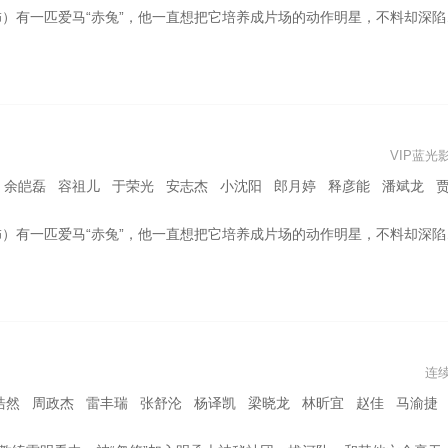
却深陷官司，只能求助多年未见的女儿小宝（刘浩存 饰）和她的律师男友乃华（郭麒麟 饰）。小宝一边帮老罗打官司，一边劝说他不要带着赤兔玩命做危险动作，老罗不顾女儿反对继续偷偷训练赤兔，同时又对准女婿乃华展开了各种考验……
VIP蓝光
安志杰 小沈阳 郎月婷 释彦能 潘斌龙 贾冰 印小天 唐季礼 吕良伟 李治廷 张双利 孔琳 汪铎 陈铭 高曙光 王海祥 黄恺杰 谢鸿
却深陷官司，只能求助多年未见的女儿小宝（刘浩存 饰）和她的律师男友乃华（郭麒麟 饰）。小宝一边帮老罗打官司，一边劝说他不要带着赤兔玩命做危险动作，老罗不顾女儿反对继续偷偷训练赤兔，同时又对准女婿乃华展开了各种考验……
连
浩然 周政杰 雷丰瑞 张舒沦 杨译凯 梁晓龙 林昕宜 赵佳 马渝捷