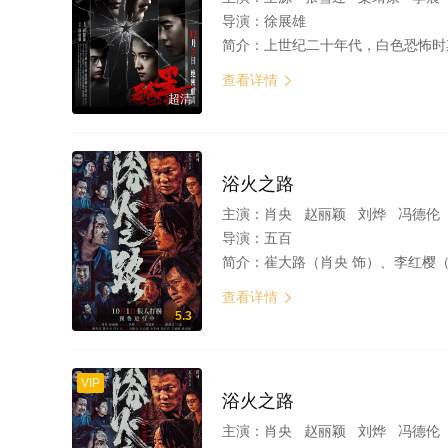
导演：
徐展雄
简介：
上世纪二十年代，白色恐怖时期，全城封锁，李一民（王源 饰）临危受命，孤身担起护送重要人物秘密撤离的重任。但此时，组织遭到严重破坏，孤立无援，举步维艰。李一民
查看详情

超清
浴火之路
主演：
肖央 赵丽颖 刘烨 冯德伦 潘斌
导演：
五百
简介：
崔大路（肖央 饰）、李红樱（赵丽颖 饰）、赵子山（刘烨 
查看详情

5.3
VIP
浴火之路
主演：
肖央 赵丽颖 刘烨 冯德伦 潘斌