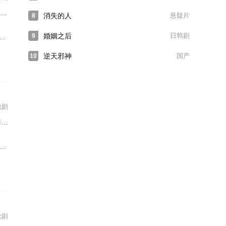
消失的人
悬疑片
8
婚姻之后
日韩剧
9
逆天邪神
国产
10
续剧
洋
续剧