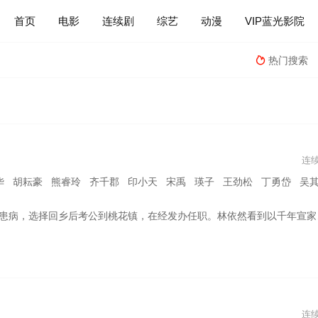
首页
电影
连续剧
综艺
动漫
VIP蓝光影院
热门搜索

连
胡耘豪 熊睿玲 齐千郡 印小天 宋禹 瑛子 王劲松 丁勇岱 吴其江 吴京
她通过开发宣纸笔记本业务、去北京拉宣纸壁纸订单、操办文房四宝文化节等，努力帮助桃花镇宣纸产业走出经营困境，也完成了她对这方水土从陌生到了解、从责任再到热爱的成长历程。她也逐渐发现，一直钻研宣纸文创，看起来不务正业的宣纸匠人宣楌，其实和她一样，一直在为宣纸产业摸索一条新的可持续发展之路。于是林依然携手宣楌在宣纸文创的大道上拼搏奋斗，终于迎来了成功。
连