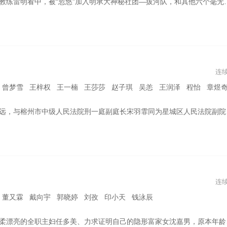
”加入明承大神秘社团—拔河队，和其他六个毫无运动基础的队员从一盘散沙到聚沙成塔，勇猛冲刺全国赛，开启一场青春的逆袭之路。
连
 赵子琪 吴恙 王润泽 程怡 章煜奇 张志坚 王劲松 刘敏涛 刘钧 岳旸 左小青 印小天 曹骏 毕彦君 吴彦姝 翟万臣 曹磊 黄小蕾 孙强 李乃
与热血都奉献给了中国的司法事业。而今，方远的徒弟兼法助周亦安也刚刚成为员额法官，曾经的师徒团，现在分散到不同的审判岗位，继续发光发热。最高法研究室的年轻女干部叶芯突然空降，让星城法院有了更多变化。这三代法院人，在一宗宗案件中，发扬着法院传帮带的优良传统，他们始终坚守着司法、道德、人性的底线。
连
 董又霖 戴向宇 郭晓婷 刘孜 印小天 钱泳辰
为了相识相知、相亲相爱的挚交好友。从互相揣测对方到渐渐接纳彼此，从独自面对到互相敞开心扉，从单打独斗到互相撑腰，三位勇敢、坚强，又充满智慧和力量的现代都市女性，最终齐心协力解决了彼此生活中发生的种种问题和困惑，并见证了彼此的成长与蜕变。历经千帆后，三人凭借自身的努力，不光撕掉了外界贴在女性身上的固有标签，更是勇敢开拓了实现自我的事业，如同三首曲调各异的乐章交织在一起，奏出了美妙绝伦的人生乐曲。