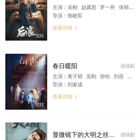
主演：
吴刚 赵露思 罗一舟 张萌 江珊 周澄奥 朱俊麟 李百惠 颜安 代露娃 奚美娟 李光复
导演：
韩晓军
查看详情

完结
春日暖阳
连续剧
主演：
黄子韬 吴刚 孙怡 刘蓓 韩童生
导演：
刘家成
查看详情

完结
显微镜下的大明之丝绢案
连续剧