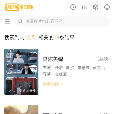






搜索到与“
吴刚
”相关的
18
条结果
良陈美锦
连续剧
主演：
任敏 此沙 董思成 黄羿 吴刚 王思懿 左叶 印小天 杨童舒 李菲儿 张耀 黄日莹 杨昆 杨青 丁嘉丽 李媛 黄龄 钱波 郑家彬
导演：
金雄豪
查看详情

更新至番外