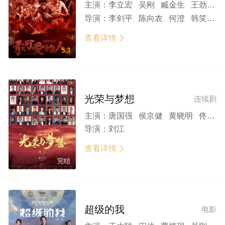
主演：
李立宏 吴刚 臧金生 王劲松 郭俊辰
导演：
李剑平 陈向农 何澄 韩笑 张晨 傅岩
查看详情

5.3
光荣与梦想
连续剧
主演：
唐国强 侯京健 黄晓明 佟瑞欣 刘劲 张桐 吴刚 马少骅 王劲松 高圆圆 李小冉 王丽坤 李晨 倪大红 聂远 李乃文 马元 郑恺 冯雷 高伟光 张一山 关晓彤
导演：
刘江
查看详情

完结
超级的我
电影