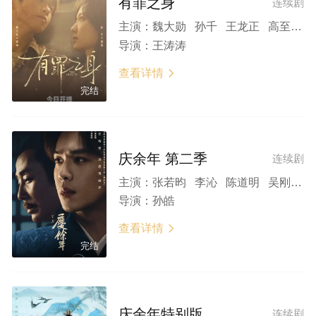
有罪之身
连续剧
主演：
魏大勋 孙千 王龙正 高至霆 王真儿 吴刚 李传缨 张帆 林鹏 石文中 杨子骅 曲高位 王维申 扈天翼 肖鼎臣 徐思雨 李艺科 侯拂明 星棋
导演：
王涛涛
查看详情

完结
庆余年 第二季
连续剧
主演：
张若昀 李沁 陈道明 吴刚 田雨 李小冉 俞飞鸿 袁泉 毛晓彤 郭麒麟 宋轶 辛芷蕾
导演：
孙皓
查看详情

完结
庆余年特别版
连续剧