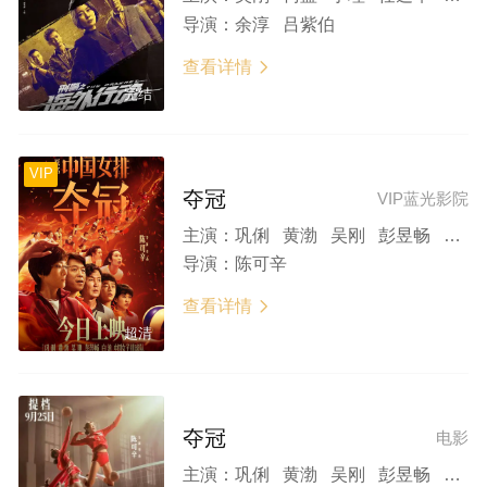
导演：
余淳 吕紫伯
查看详情

完结
VIP
夺冠
VIP蓝光影院
主演：
巩俐 黄渤 吴刚 彭昱畅 白浪
导演：
陈可辛
查看详情

超清
夺冠
电影
主演：
巩俐 黄渤 吴刚 彭昱畅 白浪