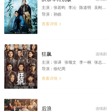
主演：
张若昀 李沁 陈道明 吴刚 李小冉 袁泉 于荣光 辛芷蕾 李纯 宋轶 刘桦
导演：
孙皓
查看详情

完结
狂飙
连续剧
主演：
张译 张颂文 李一桐 张志坚 吴刚
导演：
徐纪周
查看详情

完结
后浪
连续剧