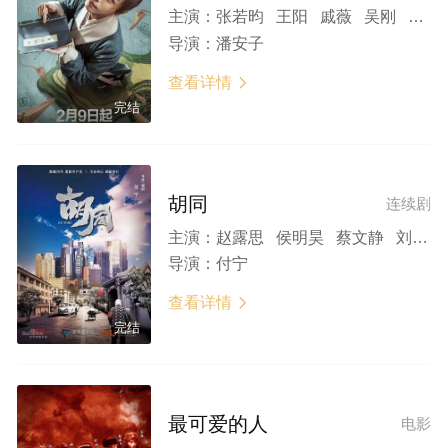
主演：
张若昀 王阳 戚薇 吴刚 高亚麟 费启鸣 侯岩松 翟小兴 房子斌 王同辉 汤梦佳 尹铸胜 张帆 钱漪
导演：
潘安子
查看详情

完结
胡同
连续剧
主演：
赵露思 侯明昊 蔡文静 刘欢 关晓彤 林一 朱锐 唐曾 扈耀之 迟帅 刘佳 宋美洁 刘亭作 吴刚 巫刚 陈瑾 钱波 李浩菲 刘迅 吴彦姝 王新 张皓越 阮巡 李林 赵菲 赵若君
导演：
付宁
查看详情

完结
最可爱的人
电影