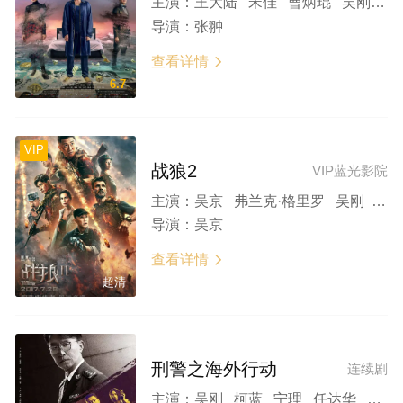
主演：
王大陆 宋佳 曹炳琨 吴刚 金燕玲
导演：
张翀
查看详情

6.7
VIP
战狼2
VIP蓝光影院
主演：
吴京 弗兰克·格里罗 吴刚 张翰 卢靖姗
导演：
吴京
查看详情

超清
刑警之海外行动
连续剧
主演：
吴刚 柯蓝 宁理 任达华 俞飞鸿