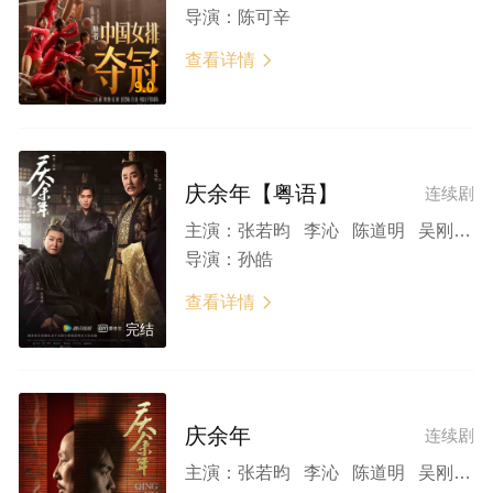
导演：
陈可辛
查看详情

9.0
庆余年【粤语】
连续剧
主演：
张若昀 李沁 陈道明 吴刚 李小冉
导演：
孙皓
查看详情

完结
庆余年
连续剧
主演：
张若昀 李沁 陈道明 吴刚 于荣光 辛芷蕾 宋轶 刘桦 田雨 郭麒麟 肖战 李小冉