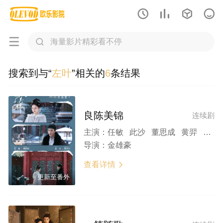






搜索到与“
左叶
”相关的
6
条结果
良陈美锦
连续剧
主演：
任敏 此沙 董思成 黄羿 吴刚 王思懿 左叶 印小天 杨童舒 李菲儿 张耀 黄日莹 杨昆 杨青 丁嘉丽 李媛 黄龄 钱波 郑家彬
导演：
金雄豪
查看详情

更新至番外