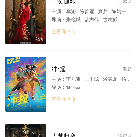
一笑随歌
连续剧
主演：
李沁 陈哲远 夏梦 陈鹤一 左叶 秦天宇 辛凯丽 张珹朗 盛英豪 王子腾 田广宇
导演：
朱锐斌 蓝志伟 古志威
查看详情

完结
冲·撞
电影
主演：
李九霄 王千源 潘斌龙 杨皓宇 梁超 尚语贤 左叶 勃小龙 苏劲源 薛闻君 梁静 李雪琴
导演：
蒋佳辰
查看详情

8.1
大梦归离
连续剧