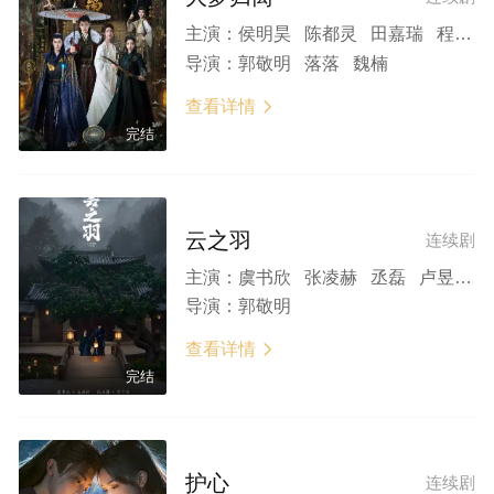
主演：
侯明昊 陈都灵 田嘉瑞 程潇 林子烨 徐振轩 闫桉 欧米德 赖伟明 艾米 左叶 古力娜扎 彭小苒 丞磊 汪铎 王以纶
导演：
郭敬明 落落 魏楠
查看详情

完结
云之羽
连续剧
主演：
虞书欣 张凌赫 丞磊 卢昱晓 金靖 孙晨竣 田嘉瑞 温峥嵘 欧米德 左叶 纪凌尘 林子烨 梁雪峰 储子竣 曾舜晞 陈都灵 曾可妮
导演：
郭敬明
查看详情

完结
护心
连续剧