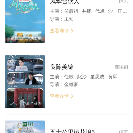
风华合伙人
综艺
主演：
吴彦祖 井胧 代旭 沙一汀 周柯宇 常华森 董思成 谢依霖 小虎 尹子维
导演：
未知
查看详情

更新至第10期加更
良陈美锦
连续剧
主演：
任敏 此沙 董思成 黄羿 吴刚 王思懿 左叶 印小天 杨童舒 李菲儿 张耀 黄日莹 杨昆 杨青 丁嘉丽 李媛 黄龄 钱波 郑家彬
导演：
金雄豪
查看详情

更新至番外
五十公里桃花坞5
综艺