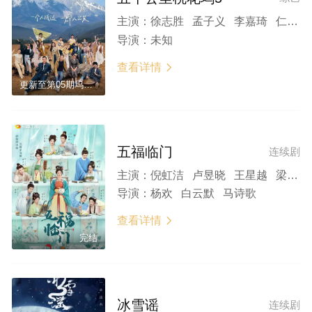
主演：
徐志胜 孟子义 李嘉琦 仁科 王子奇 宁静 汪峰 朱丹 蔡文静 周翊然 万鹏 辛云来 欧阳娣娣 闫佩伦 董思成
导演：
未知
查看详情

更新至第05期坞里陪你看
五福临门
连续剧
主演：
倪虹洁 卢昱晓 王星越 梁永棋 柯颖 吴宣仪 黄圣池 董思成 黄杨钿甜 刘些宁 陈鹤一 赵晴 曾舜晞 蓝盈莹 孙晶晶 李昀锐 左小青 董春辉 程莉莎 白川 李明德 昌隆
导演：
杨欢 白云默 马诗歌
查看详情

完结
冰雪谣
连续剧