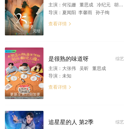
主演：
何泓姗 董思成 冷纪元 胡宝森 谭晓凡
导演：
夏闻阳 李馨雨 孙子绚
查看详情

完结
是很熟的味道呀
综艺
主演：
大张伟 吴昕 董思成
导演：
未知
查看详情

更新至第10期加更
追星星的人 第2季
综艺