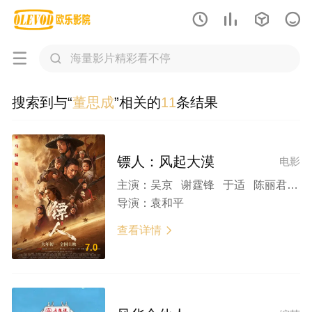






搜索到与“
董思成
”相关的
11
条结果
镖人：风起大漠
电影
主演：
吴京 谢霆锋 于适 陈丽君 孙艺洲 此沙 李云霄 梁家辉 张晋 惠英红 张译 李连杰 刘耀文 熊瑾怡 莒谦朗 白那日苏 梁壁荧 文俊辉 董思成 林秋楠 景瓷 张艺泷 李嘉辉 寇占文 代乐乐 释彦能 徐向东 淳于珊珊 孟鹤堂 于荣光 陈少熙 赵箭 袁和平
导演：
袁和平
查看详情

7.0