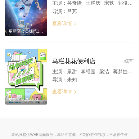
主演：
吴奇隆 王耀庆 宋轶 郭俊辰 董思成
导演：
吕芃
查看详情

更新至会员版第12期
马栏花花便利店
综艺
主演：
景甜 李维嘉 梁洁 蒋梦婕 辰亦儒 董思成
导演：
未知
查看详情

更新至第20220308期
本站只提供WEB页面服务，本站不存储、不制作任何视频，不承担任何