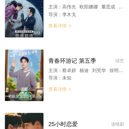
主演：
高伟光 欧阳娜娜 董思成 黄梦莹 任世豪 汤晶媚 王冠 孟子义 邵峰
导演：
李木戈
查看详情

完结
青春环游记 第五季
综艺
主演：
蔡卓妍 杨迪 刘宪华 徐明浩 黄子弘凡 吴奇隆 金晨 成毅 魏大勋 张韶涵 朱梓骁 丞磊 蔡文静 毛晓彤 陈立农 谢霆锋 马天宇 宋雨琦 宁艺卓 黄仁俊 章昊 文俊辉 钟辰乐 王怡人 董思成 钱锟
导演：
未知
查看详情

更新至第20240803期
25小时恋爱
连续剧