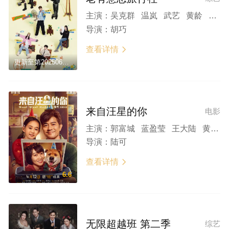
主演：
吴克群 温岚 武艺 黄龄 吴佩岭 王心怡 斯外戈
导演：
胡巧
查看详情

更新至第20250619期
来自汪星的你
电影
主演：
郭富城 蓝盈莹 王大陆 黄龄 戴军 毛衍七 孙越 范湉湉 肖骁 常海波
导演：
陆可
查看详情

6.6
无限超越班 第二季
综艺