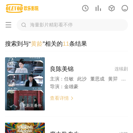






搜索到与“
黄龄
”相关的
11
条结果
良陈美锦
连续剧
主演：
任敏 此沙 董思成 黄羿 吴刚 王思懿 左叶 印小天 杨童舒 李菲儿 张耀 黄日莹 杨昆 杨青 丁嘉丽 李媛 黄龄 钱波 郑家彬
导演：
金雄豪
查看详情

更新至番外