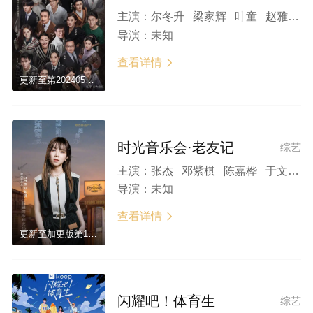
主演：
尔冬升 梁家辉 叶童 赵雅芝 吴镇宇 宁静 郝蕾 韩雪 向佐 朱梓骁 黄龄 徐若晗 赵奕欢 焉栩嘉 何洛洛 高海宁 许君聪 锦超 王梓薇 纪凌尘 王锵 张栋梁 金莎 李菲儿 李明德 郑合惠子 张睿
导演：
未知
查看详情

更新至第20240511期
时光音乐会·老友记
综艺
主演：
张杰 邓紫棋 陈嘉桦 于文文 王源 孟佳 黄龄 戴佩妮
导演：
未知
查看详情

更新至加更版第12期
闪耀吧！体育生
综艺