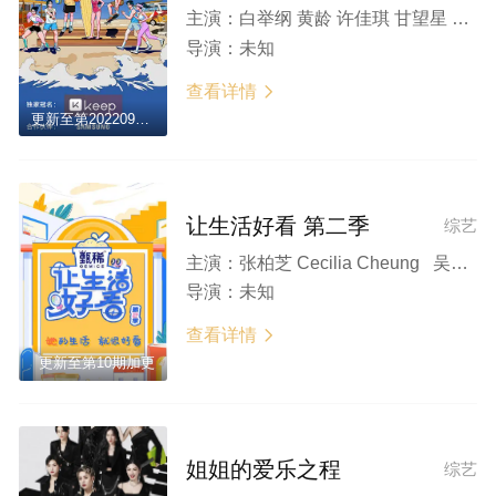
主演：
白举纲 黄龄 许佳琪 甘望星 梁田 苏芩
导演：
未知
查看详情

更新至第20220910期
让生活好看 第二季
综艺
主演：
张柏芝 Cecilia Cheung 吴宣仪 沈梦辰 Mengchen Shen 杨笠 陈小纭 黄龄
导演：
未知
查看详情

更新至第10期加更
姐姐的爱乐之程
综艺