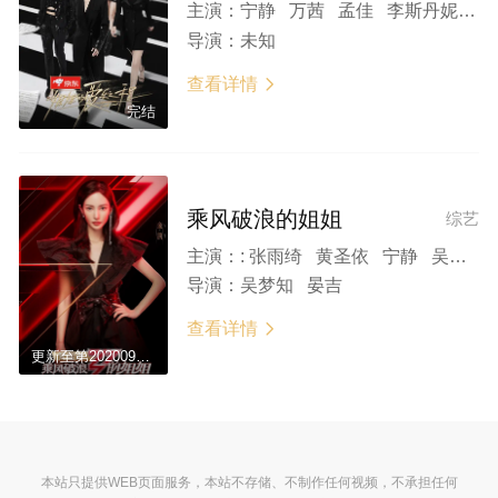
主演：
宁静 万茜 孟佳 李斯丹妮 张雨绮 郁可唯 黄龄 徐峥 周震南
导演：
未知
查看详情

完结
乘风破浪的姐姐
综艺
主演：
: 张雨绮 黄圣依 宁静 吴昕 张含韵 郁可唯 万茜 王丽坤 金晨 李斯丹妮 伊能静 王霏霏 沈梦辰 白冰 蓝盈莹 孟佳 袁咏琳 丁当 金莎 刘芸 钟丽缇 黄龄 陈松伶 海陆 王智 阿朵 许飞 张萌 郑希怡 朱婧汐 黄晓明 杜华 赵兆
导演：
吴梦知 晏吉
查看详情

更新至第20200904期
本站只提供WEB页面服务，本站不存储、不制作任何视频，不承担任何