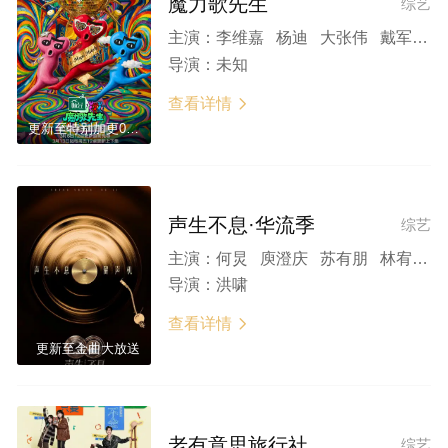
魔力歌先生
综艺
主演：
李维嘉 杨迪 大张伟 戴军 高进 龚琳娜 黄龄 蒋敦豪 吉克隽逸 张小婉 张宇 王蓉
导演：
未知
查看详情

更新至特别加更0522
声生不息·华流季
综艺
主演：
何炅 庾澄庆 苏有朋 林宥嘉 汪苏泷 黄霄云 黄丽玲 李佳薇 周兴哲 黄龄 王赫野 颜人中
导演：
洪啸
查看详情

更新至金曲大放送
老有意思旅行社
综艺