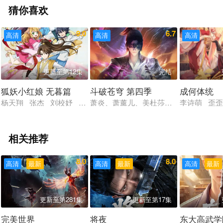
猜你喜欢
9.0
6.7
高清
高清
高清
更新至第12集
完结
狐妖小红娘 无暮篇
斗破苍穹 第四季
成何体统
杨天翔 张杰 刘校妤 谷江山 歪歪 白雪岑
萧炎、萧薰儿、美杜莎、药老、云韵、
李诗萌 歪
相关推荐
8.0
8.0
高清
最新
高清
最新
高清
最新
更新至第281集
更新至第17集
完美世界
将夜
东大高武学