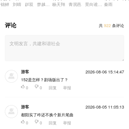
锦鲤 刘晴 赵双 楚越 阎么么
杨天翔 青泯邑 景向谁依 魏超 贺文
秦雨
评论
共
922
条评论
游客
2026-08-06 15:14:47
152是怎样？剧场版出了？

0

0
回复
举报
游客
2026-08-05 11:05:13
都阳实了咋还不换个新片尾曲

0

0
回复
举报