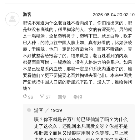
游客
2026-08-04 20:02:10
都说不知道为什么老百姓不看内娱了。你们推出来的，都
是些没有底线的，稀里糊涂的人。女的有漂亮的。男的就
是一塌糊涂，全是塑料鼻子，塑料下巴。就是白种，欧罗
巴人种，的特点往中国人脸上加。真有好看的，比如张凌
赫，于朦胧，他们一定是没有后台的，而且不听话的。弄
不好被整容给毁容了的。结果就是，老百姓看到的内娱，
都是面目可憎，一塌糊涂，没有人格魅力的关系户。如果
不是已经是系内血统，那就一定是和系统内通婚了的。谁
要看他们？更不要提要老百姓掏钱去看他们。本来中国共
产党就把中国人口搞的断崖式下跌了。没人了，谁给你掏
钱？

96

57
回复
举报
游客 ／ 19:39
咦？你不就是在万年前已经仙游了吗？为什么
走了这么久，还跑回来凡间发文呀？你是不是
很肚饿？而且又没银两用啊？你等等....马上就
去找人烧多两柱香给你，再化多几万亿冥通币