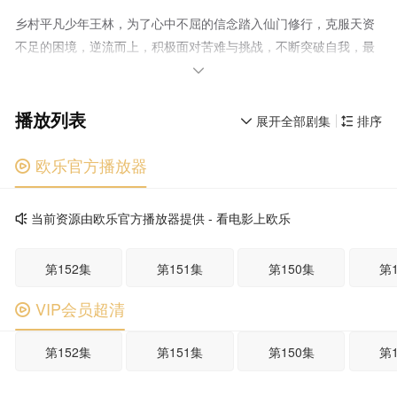
乡村平凡少年王林，为了心中不屈的信念踏入仙门修行，克服天资
不足的困境，逆流而上，积极面对苦难与挑战，不断突破自我，最
终将命运始终牢牢地把握在自己手中！

播放列表
展开全部剧集
排序


欧乐官方播放器

当前资源由欧乐官方播放器提供 - 看电影上欧乐

第152集
第151集
第150集
第
VIP会员超清

第152集
第151集
第150集
第