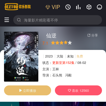
VIP






仙逆
分享

7.1
很差
较差
还行
推荐
力荐
2023
大陆
未知
免费
状态：
更新至第152集
/
08-02
主演：
王林
广告
导演：
石头熊
冯毅
立即播放
喜欢
12560

