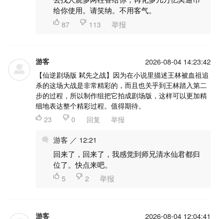
给你使用。请笑纳。不用客气。

87

113
举报
游客
2026-08-04 14:23:42
【仙逆剧场版 弒先之战】因为在小说里描述王林被血祖追
杀的这场大战是非常精彩的，而且也关乎到王林踏入第二
步的过程，所以制作组把它拍成剧场版，这样可以更加精
细地表达整个精彩过程。值得期待。

23

0
回复
举报
游客 ／ 12:21
回来了，回来了，我感觉到师兄清水仙君都归
位了。快点来吧。

5

2
举报
游客
2026-08-04 12:04:41