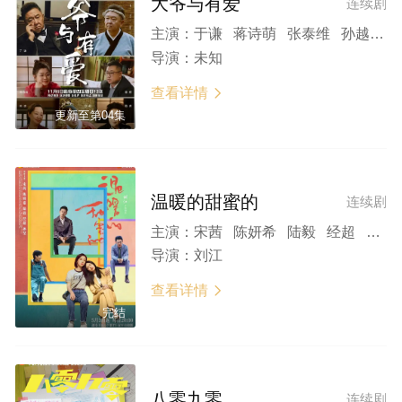
大爷与有爱
连续剧
主演：
于谦 蒋诗萌 张泰维 孙越 李宗恒 关凌 杨青 卜钰 曹贺军 童飞 周英俊 刘宏禄
导演：
未知
查看详情

更新至第04集
温暖的甜蜜的
连续剧
主演：
宋茜 陈妍希 陆毅 经超 孙坚 潘虹 吴冕 梁天 岳红 孙宁 杨青 施京明 曹征 田岷 白志迪 王丽云 姜瑞霖 宗平 张可盈 李依晓 曲栅栅 迟嘉 丁洋 崔绍涵
导演：
刘江
查看详情

完结
八零九零
连续剧