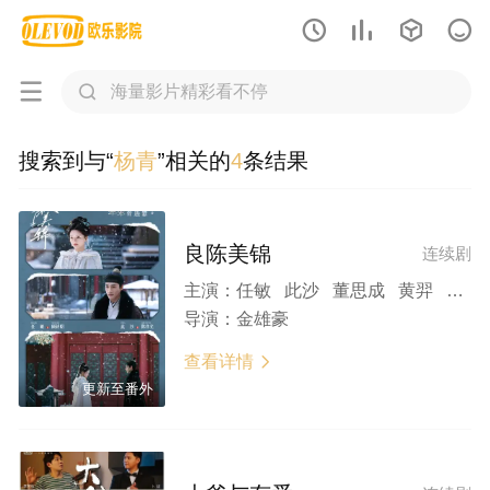






搜索到与“
杨青
”相关的
4
条结果
良陈美锦
连续剧
主演：
任敏 此沙 董思成 黄羿 吴刚 王思懿 左叶 印小天 杨童舒 李菲儿 张耀 黄日莹 杨昆 杨青 丁嘉丽 李媛 黄龄 钱波 郑家彬
导演：
金雄豪
查看详情

更新至番外