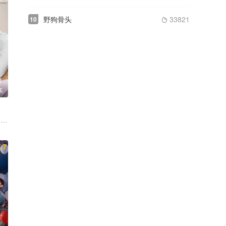
野狗骨头
33821
10

集
平 何中华
健
小龙 应灏铭 季肖冰 胡耘豪 徐正溪
 安沺 夏浩然 厉嘉琪 孙梦秋 李佑川 邬家楷
.7