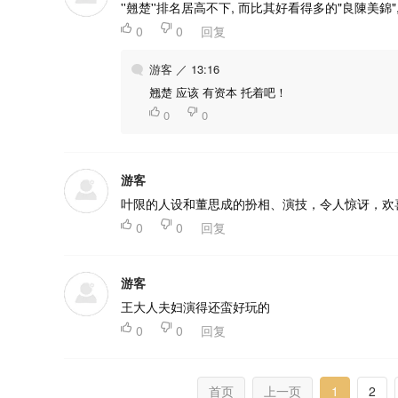
''翹楚''排名居高不下, 而比其好看得多的"良陳美錦"

0

0
回复
游客 ／ 13:16
翘楚 应该 有资本 托着吧！

0

0
游客
叶限的人设和董思成的扮相、演技，令人惊讶，欢

0

0
回复
游客
王大人夫妇演得还蛮好玩的

0

0
回复
首页
上一页
1
2