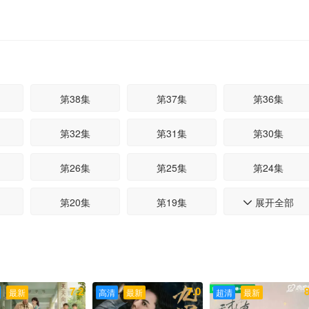
第38集
第37集
第36集
第32集
第31集
第30集
第26集
第25集
第24集
第20集
第19集
展开全部
第18集

第14集
第13集
第12集
第08集
第07集
第06集
7.2
7.0
8
最新
高清
最新
超清
最新
第02集
第01集