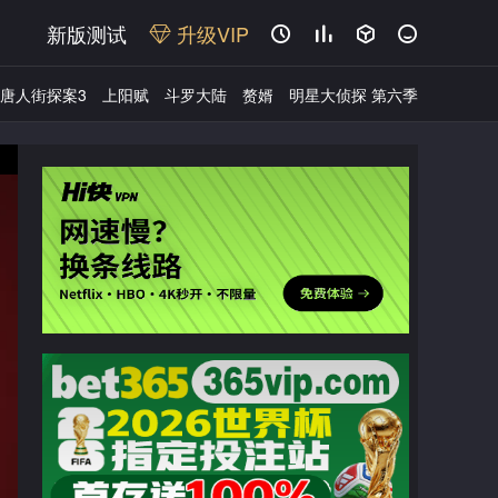
新版测试
升级VIP




唐人街探案3
上阳赋
斗罗大陆
赘婿
明星大侦探 第六季