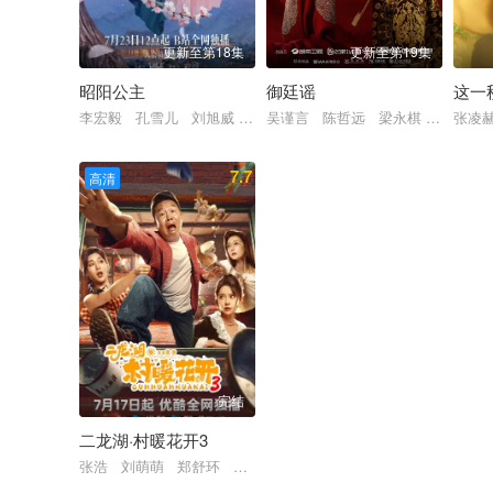
更新至第18集
更新至第19集
昭阳公主
御廷谣
这一
李宏毅 孔雪儿 刘旭威 林小宅
吴谨言 陈哲远 梁永棋 赵昭仪 
张凌
7.7
高清
完结
二龙湖·村暖花开3
张浩 刘萌萌 郑舒环 穆乐恩 郭铁城 黄晓娟 来喜 张洪杰