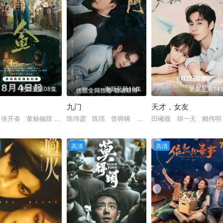
更新至第08集
更新至第16集
更新至第14
九门
天才，女友
于景骁 王春宇 关亚军
 黑子 谭洋 焦刚 丁柳元 焉栩嘉 陈乔恩 刘佳 毕彦君 董勇 沈保
 张开泰 黄杨钿甜 董勇 张帆 陈创 何思甜 张棪琰 罗海琼 是安 赵
陈伟霆 陈瑶 曾舜晞 王茂蕾 王奕婷 李乃文 释
田曦薇 胡一天 赖伟明
7.1
7.5
7
高清
高清