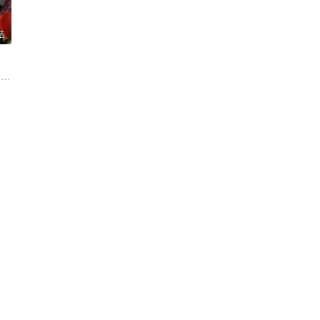
结
 鹿骐
如那 严知度 杨新鸣 周思羽 祖峰 廖凡 尹正
 李依晓 吕昀峰 石杭鹭 彭雅琦 张粟 刘亚津 宗峰岩