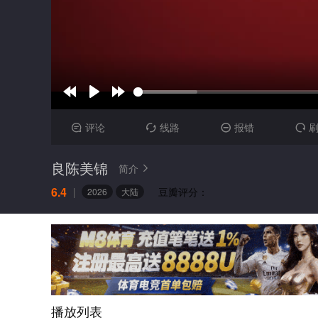
评论
线路
报错




良陈美锦
简介

6.4
豆瓣评分：
2026
大陆
播放列表