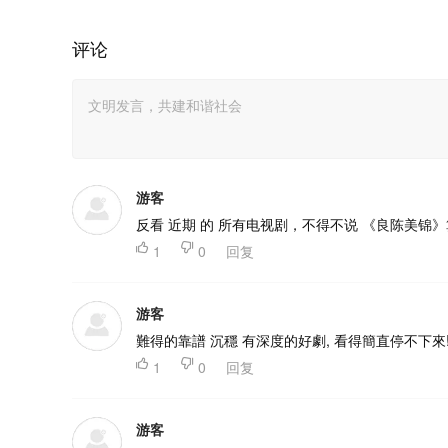
评论
游客
反看 近期 的 所有电视剧，不得不说 《良陈美锦

1

0
回复
游客
難得的靠譜 沉穩 有深度的好劇, 看得簡直停不下來

1

0
回复
游客