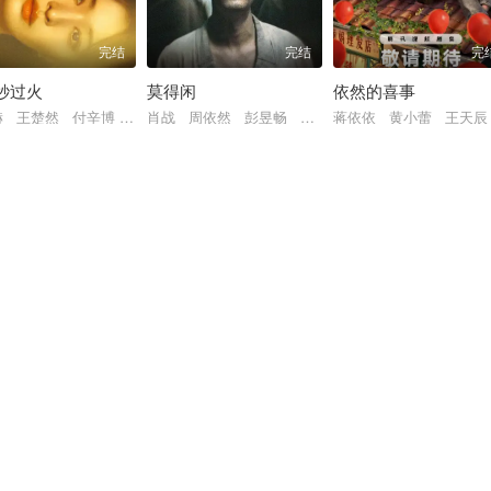
完结
完结
完
秒过火
莫得闲
依然的喜事
张南 郭品超 盛一伦 吴岱融 黄祖鑫 宋麒
赫 王楚然 付辛博 徐振轩 鹤秋 王籽苏 胡杏儿 沙宝亮 吴莫愁 毛孩
肖战 周依然 彭昱畅 甘昀宸 许君聪 刘昊然 阿
蒋依依 黄小蕾 王天辰
 李勤勤