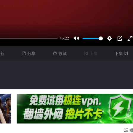
刷新
分享
收藏
上集
下集




排
