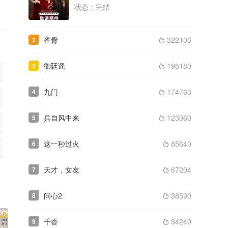
状态：完结
类型： / 年份：2025
完结
雀骨
322103
2
2024
难寻

类型： / 年份：2024
完结
御廷谣
198180
3

九门
174763
4

兵自风中来
123060
5

这一秒过火
85640
6

天才，女友
67204
7

问心2
38590
8

.0
千香
34249
9
