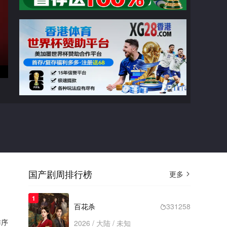
广告
良陈美锦
第01集
切换线路

猜你喜欢
国产剧周排行榜
更多

2022
婚姻的两种猜想
类型： / 年份：2022
1
完结
百花杀
331258

序
2026 / 大陆 / 未知
2025
围猎