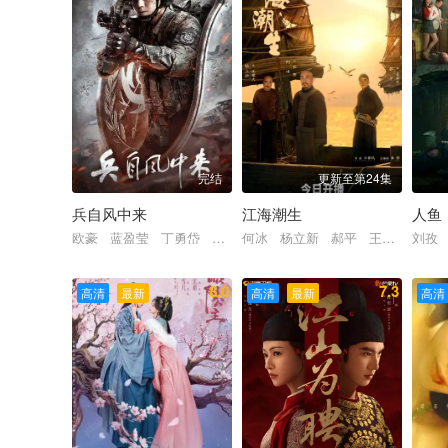
完结
更新至第24集
兵自风中来
江海潮生
人鱼
欧豪 蓝盈莹 丁勇岱 史兰芽 刘奕君 阮巨 李幼斌 侯勇 
何冰 杨立新 郝平 王鸥 海一天
刘孜
8.0
7.3
高清
最新
高清
最新
高清