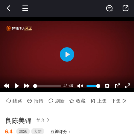




线路
报错
刷新
收藏
上集
下集






良陈美锦
简介

6.4
2026
大陆
豆瓣评分：