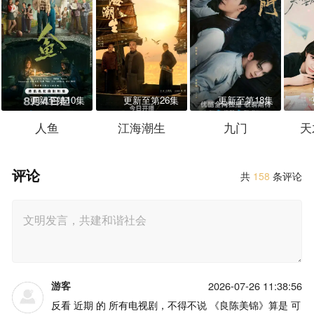
更新至第10集
更新至第26集
更新至第18集
人鱼
江海潮生
九门
天
评论
共
158
条评论
游客
2026-07-26 11:38:56
反看 近期 的 所有电视剧，不得不说 《良陈美锦》算是 可