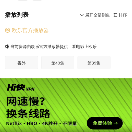
播放列表
展开全部剧集
排序


欧乐官方播放器

广告
当前资源由欧乐官方播放器提供 - 看电影上欧乐

番外
第40集
第39集
第38集
第37集
第36集
第35集
第34集
第33集
第32集
第31集
第30集
广告
第29集
第28集
第27集
第26集
第25集
第24集