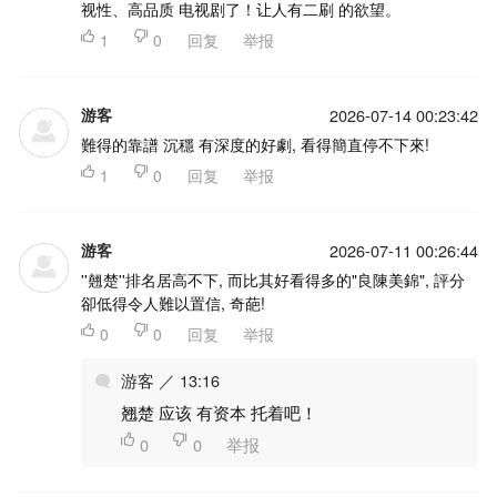
视性、高品质 电视剧了！让人有二刷 的欲望。

1

0
回复
举报
游客
2026-07-14 00:23:42
難得的靠譜 沉穩 有深度的好劇, 看得簡直停不下來!

1

0
回复
举报
游客
2026-07-11 00:26:44
''翹楚''排名居高不下, 而比其好看得多的"良陳美錦", 評分
卻低得令人難以置信, 奇葩!

0

0
回复
举报
游客 ／ 13:16
翘楚 应该 有资本 托着吧！

0

0
举报