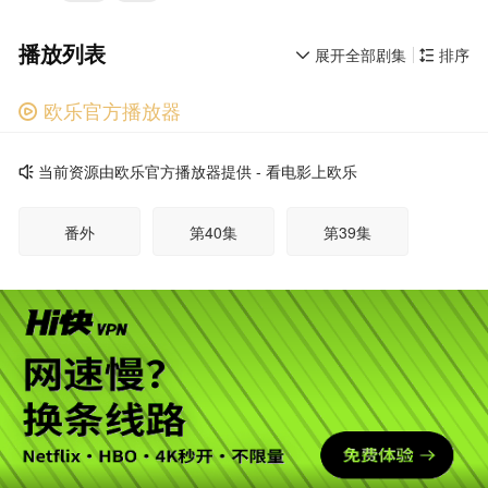
播放列表
展开全部剧集
排序


欧乐官方播放器

广告
当前资源由欧乐官方播放器提供 - 看电影上欧乐

番外
第40集
第39集
第38集
第37集
第36集
第35集
第34集
第33集
第32集
第31集
第30集
广告
第29集
第28集
第27集
第26集
第25集
第24集