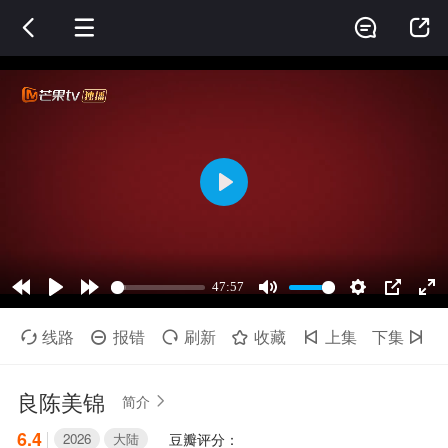




线路
报错
刷新
收藏
上集
下集






良陈美锦
简介

6.4
2026
大陆
豆瓣评分：