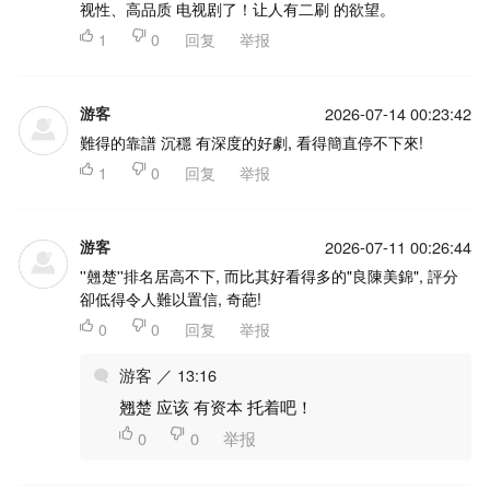
视性、高品质 电视剧了！让人有二刷 的欲望。

1

0
回复
举报
游客
2026-07-14 00:23:42
難得的靠譜 沉穩 有深度的好劇, 看得簡直停不下來!

1

0
回复
举报
游客
2026-07-11 00:26:44
''翹楚''排名居高不下, 而比其好看得多的"良陳美錦", 評分
卻低得令人難以置信, 奇葩!

0

0
回复
举报
游客 ／ 13:16
翘楚 应该 有资本 托着吧！

0

0
举报