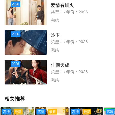
2026
爱情有烟火
类型： / 年份：2026
完结
2026
逐玉
类型： / 年份：2026
完结
2026
佳偶天成
类型： / 年份：2026
完结
相关推荐
7.0
7.5
7.0
高清
最新
高清
最新
高清
最新
高清