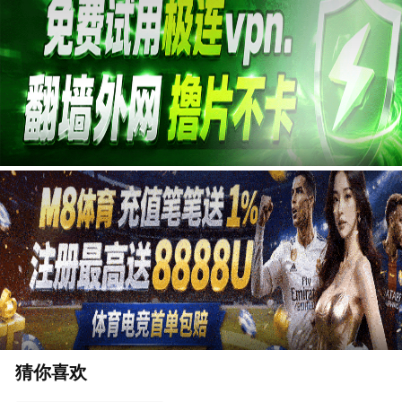
广告
猜你喜欢